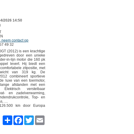
04/2026 14:50
0
T
EN
, neem contact op
 57 49 32
T (2012) is een krachtige
ngedreven door een unieke
der-in-lijn motor die 160 pk
pel levert. Hij biedt een
comfortabele zitpositie, met
gewicht van 319 kg. De
012 combineert sportieve
 de luxe van een toermotor,
 lange afstanden met een
. Elektrisch verstelbaar
vat- en zadelverwarming,
dendrukcontrole, Top- en
, ....
 126.500 km door Europa
S
F
T
E
h
a
w
m
a
c
i
a
r
e
t
i