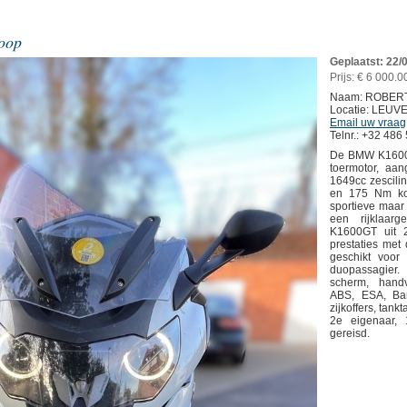
oop
Geplaatst: 22/
Prijs: € 6 000.0
Naam: ROBER
Locatie: LEUV
Email uw vraag
Telnr.: +32 486
De BMW K1600G
toermotor, aa
1649cc zescilin
en 175 Nm kop
sportieve maar 
een rijklaar
K1600GT uit 2
prestaties met
geschikt voor
duopassagier
scherm, hand
ABS, ESA, Ban
zijkoffers, tanktas
2e eigenaar,
gereisd.